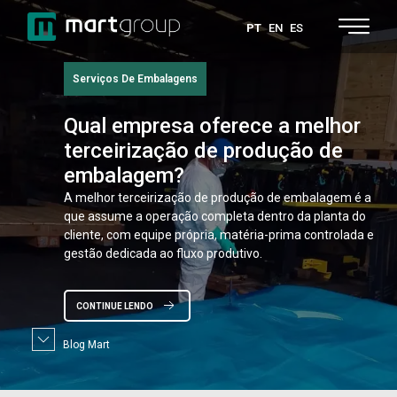
PT
EN
ES
Embalagens
Quais
são as vantagens das
embalagens de madeira com
fechamento rápido?
Embalagens de madeira com fechamento rápido
garantem agilidade na abertura e na reembalagem de
cargas industriais sem abrir mão da proteção estrutural.
O sistema substitui pregos por clipes metálicos e
CONTINUE LENDO
Blog Mart