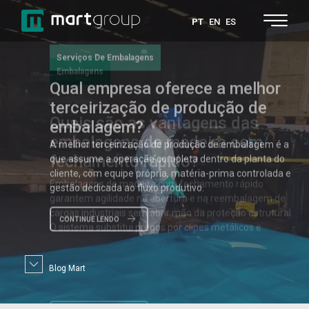
PT
EN
ES
Embalagens
Quais
são as vantagens das
embalagens de madeira com
fechamento rápido?
Embalagens de madeira com fechamento rápido
garantem agilidade na abertura e na reembalagem de
cargas industriais sem abrir mão da proteção estrutural.
O sistema substitui pregos por clipes metálicos e
CONTINUE LENDO
Blog Mart