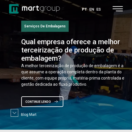
PT
EN
ES
Serviços De Embalagens
Qual
empresa oferece a melhor
Embalagens
terceirização de produção de
Quais
são as vantagens das
embalagem?
embalagens de madeira com
A melhor terceirização de produção de embalagem é a
fechamento rápido?
que assume a operação completa dentro da planta do
cliente, com equipe própria, matéria-prima controlada e
Embalagens de madeira com fechamento rápido
gestão dedicada ao fluxo produtivo.
garantem agilidade na abertura e na reembalagem de
CONTINUE LENDO
cargas industriais sem abrir mão da proteção estrutural.
O sistema substitui pregos por clipes metálicos e
CONTINUE LENDO
Blog Mart