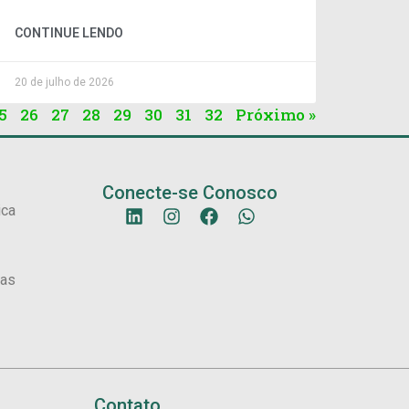
CONTINUE LENDO
20 de julho de 2026
5
26
27
28
29
30
31
32
Próximo »
Conecte-se Conosco
ica
sas
Contato