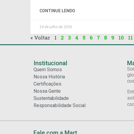
CONTINUE LENDO
24 de julho de 2026
« Voltar
1
2
3
4
5
6
7
8
9
10
11
Institucional
Ma
Som
Quem Somos
glo
Nossa História
cus
Certificações
Nossa Gente
Ent
sol
Sustentabilidade
coo
Responsabilidade Social
Fale com a Mart