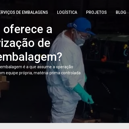
ERVIÇOS DE EMBALAGENS
LOGÍSTICA
PROJETOS
BLOG
oferece a
rização de
 embalagem?
e embalagem é a que assume a operação
com equipe própria, matéria-prima controlada