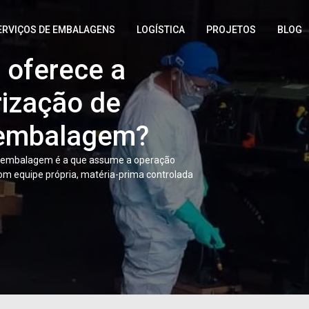
ERVIÇOS DE EMBALAGENS
LOGÍSTICA
PROJETOS
BLOG
oferece a
rização de
 embalagem?
e embalagem é a que assume a operação
com equipe própria, matéria-prima controlada