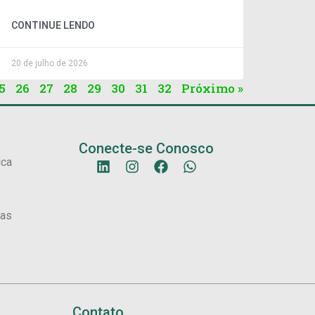
CONTINUE LENDO
20 de julho de 2026
5
26
27
28
29
30
31
32
Próximo »
Conecte-se Conosco
ica
sas
Contato