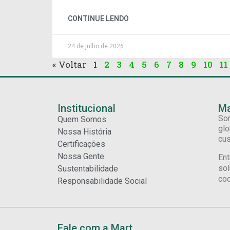
CONTINUE LENDO
24 de julho de 2026
« Voltar
1
2
3
4
5
6
7
8
9
10
11
Institucional
Ma
Som
Quem Somos
glo
Nossa História
cus
Certificações
Nossa Gente
Ent
sol
Sustentabilidade
coo
Responsabilidade Social
Fale com a Mart