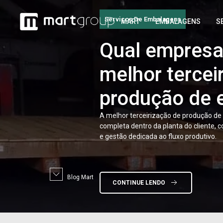
Serviços De Embalagens
MART
EMBALAGENS
S
Embalagens
Qual
empresa 
melhor tercei
Quais
são as 
produção de
embalagens 
A melhor terceirização de produção d
fechamento r
completa dentro da planta do cliente, 
e gestão dedicada ao fluxo produtivo.
Embalagens de madeira com fechament
na reembalagem de cargas industriais 
sistema substitui pregos por clipes met
CONTINUE LENDO
Blog Mart