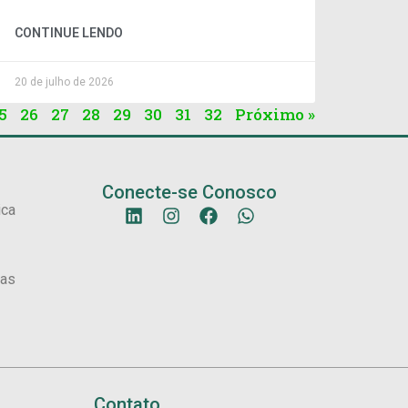
CONTINUE LENDO
20 de julho de 2026
5
26
27
28
29
30
31
32
Próximo »
Conecte-se Conosco
ica
sas
Contato