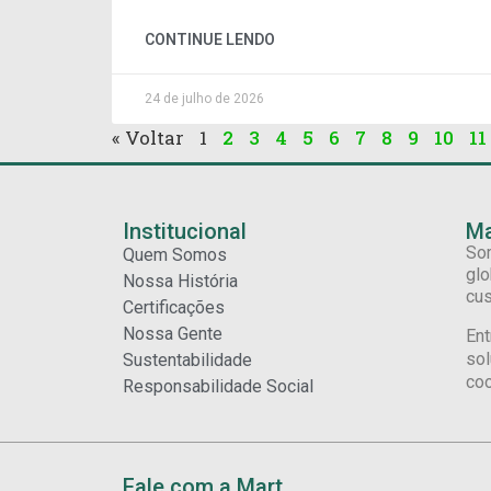
CONTINUE LENDO
24 de julho de 2026
« Voltar
1
2
3
4
5
6
7
8
9
10
11
Institucional
Ma
Som
Quem Somos
glo
Nossa História
cus
Certificações
Nossa Gente
Ent
sol
Sustentabilidade
coo
Responsabilidade Social
Fale com a Mart