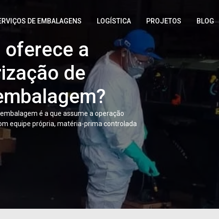
ERVIÇOS DE EMBALAGENS
LOGÍSTICA
PROJETOS
BLOG
oferece a
rização de
vantagens das
 embalagem?
de madeira com
e embalagem é a que assume a operação
ápido?
com equipe própria, matéria-prima controlada
o rápido garantem agilidade na abertura e
sem abrir mão da proteção estrutural. O
álicos e