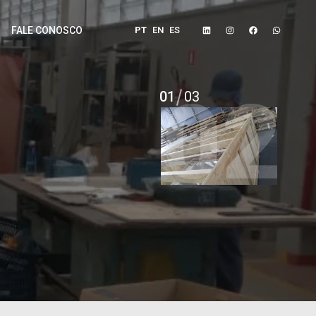
PT
EN
ES
FALE CONOSCO
02
03