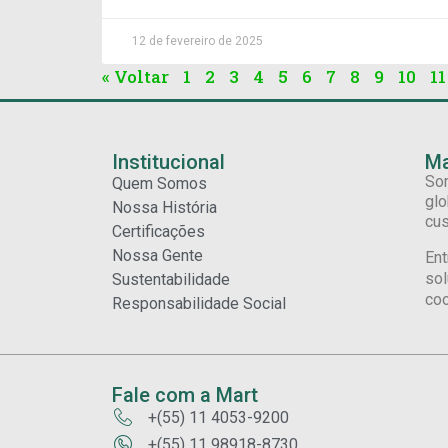
12 de fevereiro de 2025
« Voltar
1
2
3
4
5
6
7
8
9
10
11
Institucional
Ma
Som
Quem Somos
glo
Nossa História
cus
Certificações
Nossa Gente
Ent
sol
Sustentabilidade
coo
Responsabilidade Social
Fale com a Mart
+(55) 11 4053-9200
+(55) 11 98918-8730