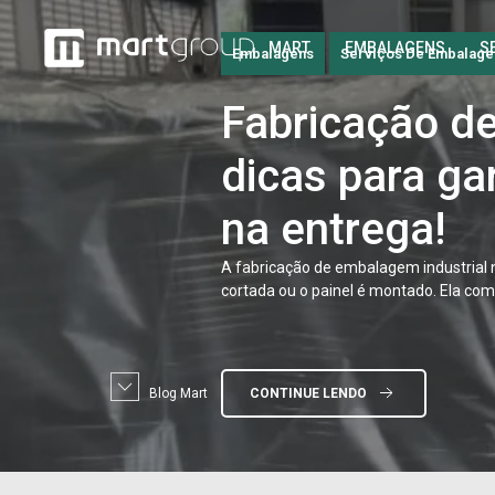
Embalagens
Serviços De Embalage
Embalagens
Serviços De Embalage
MART
EMBALAGENS
S
Fabricação
de
Embalagem
n
dicas para gar
entenda o qu
na entrega!
riscos envolv
A fabricação de embalagem industria
cortada ou o painel é montado. Ela com
Enviar uma mercadoria para o exterior
têm o poder de travar toda a operaçã
CONTINUE LENDO
fumigada. O problema é
Blog Mart
CONTINUE LENDO