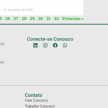
21 de janeiro de 2025
5
26
27
28
29
30
31
32
Próximo »
Conecte-se Conosco
ica
sas
Contato
Fale Conosco
Trabalhe Conosco