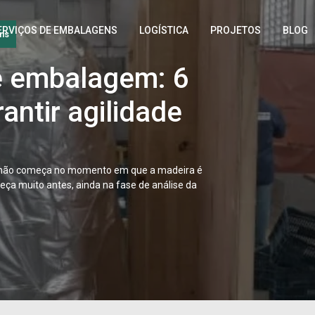
ns
ns
ERVIÇOS DE EMBALAGENS
LOGÍSTICA
PROJETOS
BLOG
 embalagem: 6
ão fumigada:
antir agilidade
e acontece e os
idos
l não começa no momento em que a madeira é
eça muito antes, ainda na fase de análise da
 envolve dezenas de variáveis, porém, poucas
o na alfândega como a embalagem não