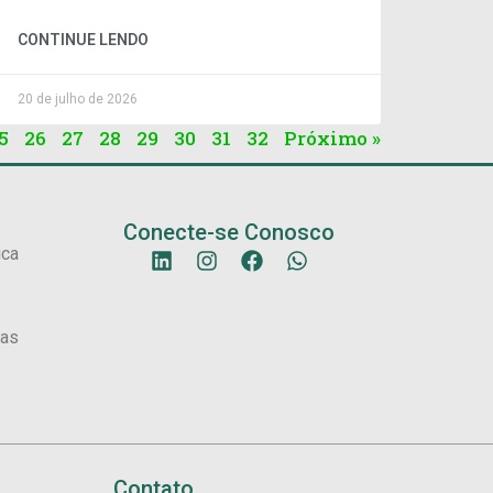
CONTINUE LENDO
20 de julho de 2026
5
26
27
28
29
30
31
32
Próximo »
Conecte-se Conosco
ica
sas
Contato