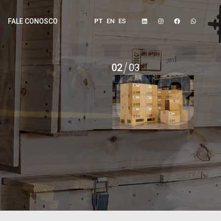
PT
EN
ES
FALE CONOSCO
02
03