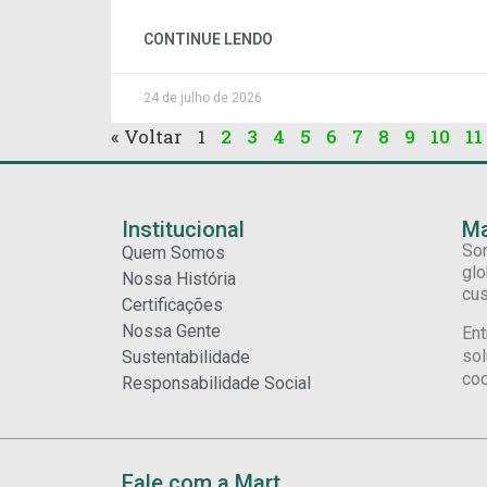
CONTINUE LENDO
24 de julho de 2026
« Voltar
1
2
3
4
5
6
7
8
9
10
11
Institucional
Ma
Som
Quem Somos
glo
Nossa História
cus
Certificações
Nossa Gente
Ent
sol
Sustentabilidade
coo
Responsabilidade Social
Fale com a Mart