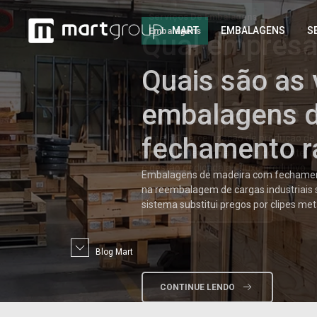
Embalagens
MART
EMBALAGENS
S
Quais
são as 
embalagens 
fechamento r
Embalagens de madeira com fechament
na reembalagem de cargas industriais 
sistema substitui pregos por clipes met
Blog Mart
CONTINUE LENDO