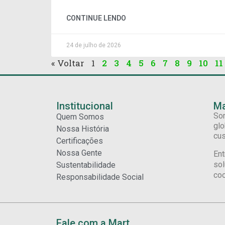
CONTINUE LENDO
24 de julho de 2026
« Voltar
1
2
3
4
5
6
7
8
9
10
11
Institucional
Ma
Som
Quem Somos
glo
Nossa História
cus
Certificações
Nossa Gente
Ent
sol
Sustentabilidade
coo
Responsabilidade Social
Fale com a Mart