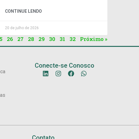
CONTINUE LENDO
20 de julho de 2026
5
26
27
28
29
30
31
32
Próximo »
Conecte-se Conosco
ica
sas
Contato