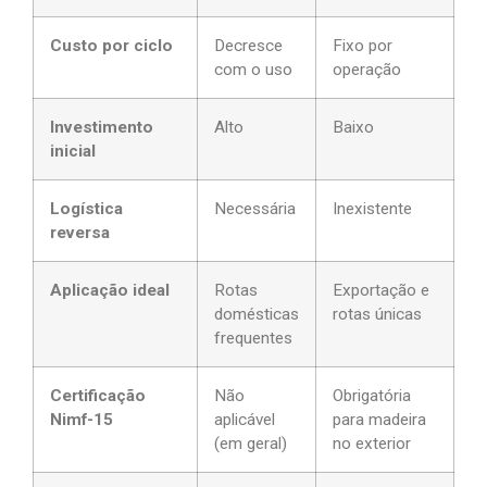
Custo por ciclo
Decresce
Fixo por
com o uso
operação
Investimento
Alto
Baixo
inicial
Logística
Necessária
Inexistente
reversa
Aplicação ideal
Rotas
Exportação e
domésticas
rotas únicas
frequentes
Certificação
Não
Obrigatória
Nimf-15
aplicável
para madeira
(em geral)
no exterior