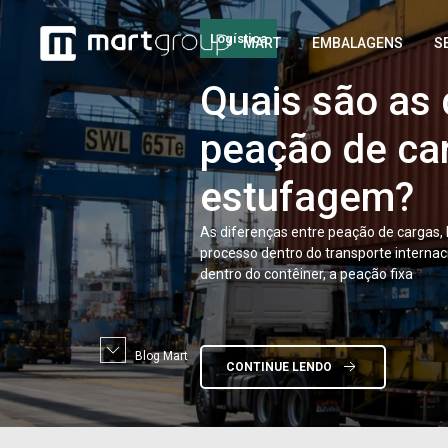
Logística
Quais
são as 
Serviços De Embalagens
MART
EMBALAGENS
S
peação de car
Como
fazer o
estufagem?
embalagens a
forma rápida 
As diferenças entre peação de cargas,
processo dentro do transporte interna
dentro do contêiner, a peação fixa
O reparo de embalagens avariadas exig
adequados e equipe especializada. Q
CONTINUE LENDO
com a embalagem comprometida, cada
Blog Mart
CONTINUE LENDO