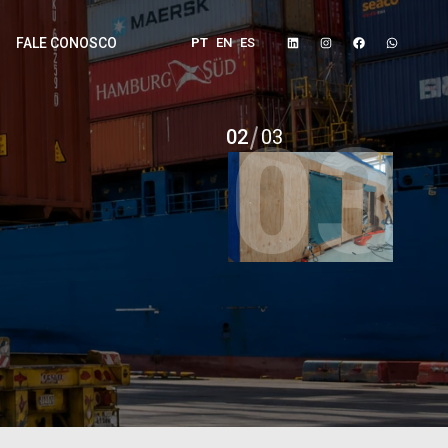
PT
EN
ES
FALE CONOSCO
03
03