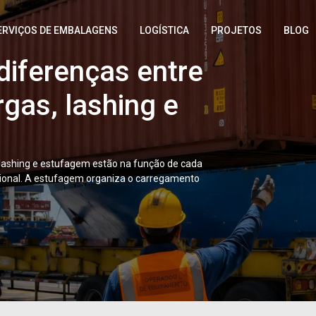
diferenças entre
ERVIÇOS DE EMBALAGENS
LOGÍSTICA
PROJETOS
BLOG
gas, lashing e
 reparo de
variadas de
e eficiente?
 lashing e estufagem estão na função de cada
cional. A estufagem organiza o carregamento
e diagnóstico técnico estruturado, insumos
uando uma carga chega ao ponto de embarque
 hora de atraso