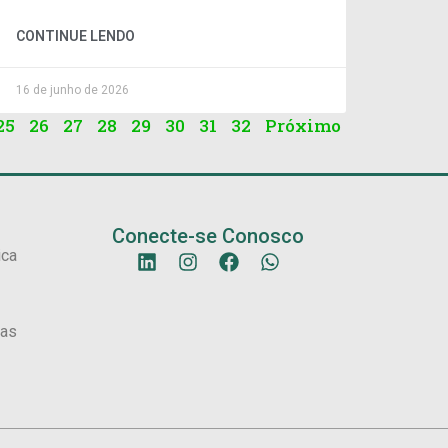
CONTINUE LENDO
16 de junho de 2026
25
26
27
28
29
30
31
32
Próximo
Conecte-se Conosco
ica
sas