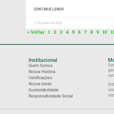
CONTINUE LENDO
17 de junho de 2026
« Voltar
1
2
3
4
5
6
7
8
9
10
1
Institucional
Ma
Som
Quem Somos
glo
Nossa História
cus
Certificações
Nossa Gente
Ent
sol
Sustentabilidade
coo
Responsabilidade Social