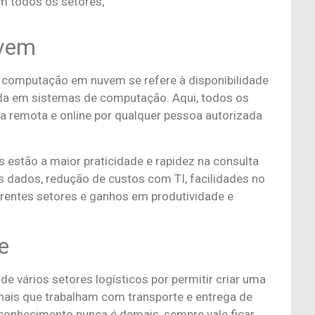
m todos os setores;
uvem
omputação em nuvem se refere à disponibilidade
 em sistemas de computação. Aqui, todos os
 remota e online por qualquer pessoa autorizada
s estão a maior praticidade e rapidez na consulta
 dados, redução de custos com TI, facilidades no
erentes setores e ganhos em produtividade e
te
de vários setores logísticos por permitir criar uma
nais que trabalham com transporte e entrega de
conhecimento nunca é demais, sempre vale ficar