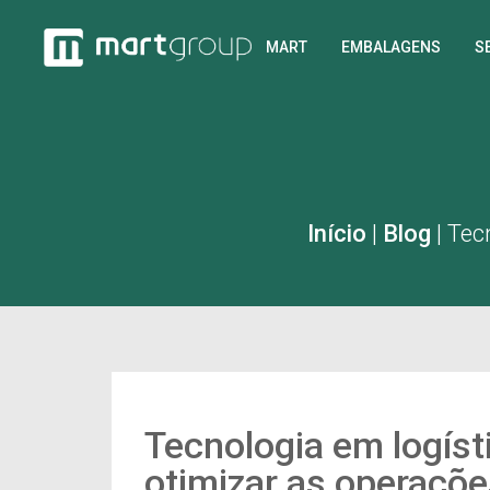
MART
EMBALAGENS
S
Início
|
Blog
|
Tecn
Tecnologia em logíst
otimizar as operaçõe