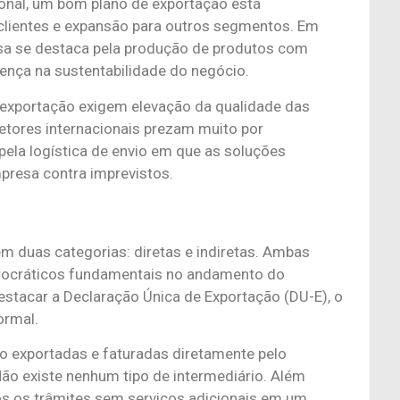
onal, um bom plano de exportação está
 clientes e expansão para outros segmentos. Em
sa se destaca pela produção de produtos com
rença na sustentabilidade do negócio.
 exportação exigem elevação da qualidade das
etores internacionais prezam muito por
 pela logística de envio em que as soluções
presa contra imprevistos.
 duas categorias: diretas e indiretas. Ambas
urocráticos fundamentais no andamento do
 destacar a Declaração Única de Exportação (DU-E), o
normal.
ão exportadas e faturadas diretamente pelo
Não existe nenhum tipo de intermediário. Além
os os trâmites sem serviços adicionais em um