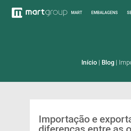
MART
EMBALAGENS
S
Início
|
Blog
|
Impo
Importação e export
diferenças entre as 