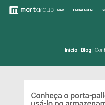
MART
EMBALAGENS
S
Início
|
Blog
|
Conh
Conheça o porta-pall
usá-lo no armazena